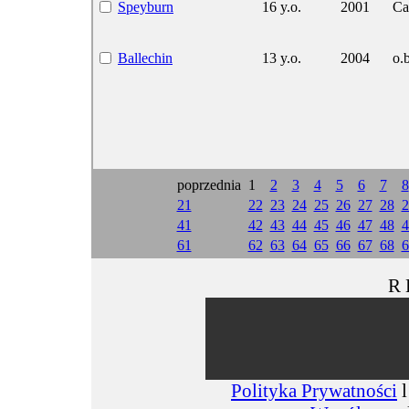
Speyburn
16 y.o.
2001
Ca
Ballechin
13 y.o.
2004
o.b
poprzednia
1
2
3
4
5
6
7
8
21
22
23
24
25
26
27
28
2
41
42
43
44
45
46
47
48
4
61
62
63
64
65
66
67
68
6
R 
Polityka Prywatności