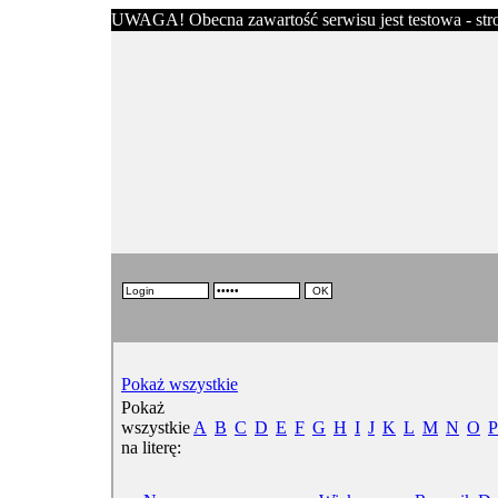
UWAGA! Obecna zawartość serwisu jest testowa - stron
Pokaż wszystkie
Pokaż
wszystkie
A
B
C
D
E
F
G
H
I
J
K
L
M
N
O
P
na literę: