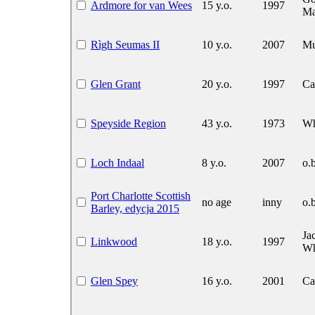
Ardmore for van Wees
15 y.o.
1997
Ma
Rìgh Seumas II
10 y.o.
2007
Mu
Glen Grant
20 y.o.
1997
Ca
Speyside Region
43 y.o.
1973
Wh
Loch Indaal
8 y.o.
2007
o.b
Port Charlotte Scottish
no age
inny
o.b
Barley, edycja 2015
Ja
Linkwood
18 y.o.
1997
Wh
Glen Spey
16 y.o.
2001
Ca