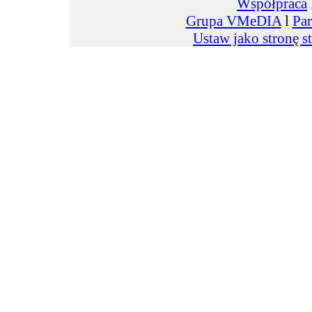
Współpraca
Grupa VMeDIA
l
Par
Ustaw jako stronę s