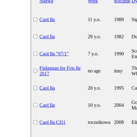
Nazwa
Wiek
Rocznik
Dy
Caol Ila
11 y.o.
1989
Si
Caol Ila
29 y.o.
1982
Du
Sc
Caol Ila "97/1"
7 y.o.
1990
Em
Finlaggan for Feis Ile
Th
no age
inny
2017
Wh
Caol Ila
20 y.o.
1995
Ca
Go
Caol Ila
10 y.o.
2004
Ma
Caol Ila CI11
rocznikowa
2008
Eli