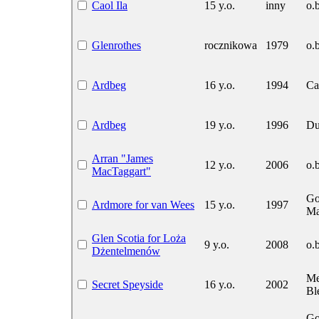
Caol Ila
15 y.o.
inny
o.b
Glenrothes
rocznikowa
1979
o.b
Ardbeg
16 y.o.
1994
Ca
Ardbeg
19 y.o.
1996
Du
Arran "James
12 y.o.
2006
o.b
MacTaggart"
Go
Ardmore for van Wees
15 y.o.
1997
Ma
Glen Scotia for Loża
9 y.o.
2008
o.b
Dżentelmenów
Me
Secret Speyside
16 y.o.
2002
Bl
Go