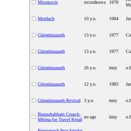
Mosstowie
rocznikowa
1970
Ma
Mortlach
10 y.o.
1984
Ja
Glenglassaugh
13 y.o.
1977
Ca
Glenglassaugh
13 y.o.
1977
Ca
Glenglassaugh
26 y.o.
inny
o.b
Glenglassaugh
12 y.o.
1985
Ja
Glenglassaugh Revival
3 y.o.
inny
o.b
Bunnahabhain Cruach-
no age
inny
o.b
Mhòna for Travel Retail
Benromach Peat Smoke