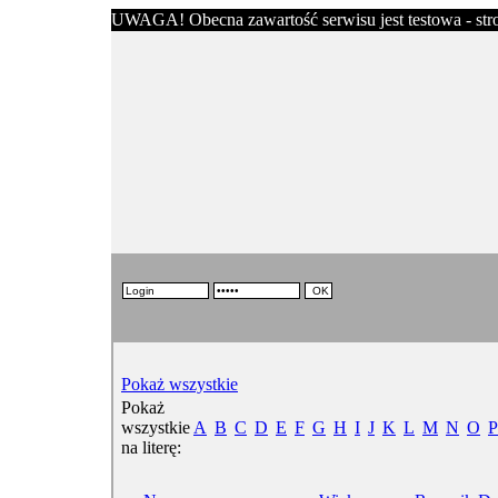
UWAGA! Obecna zawartość serwisu jest testowa - stron
Pokaż wszystkie
Pokaż
wszystkie
A
B
C
D
E
F
G
H
I
J
K
L
M
N
O
P
na literę: