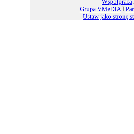
Współpraca
Grupa VMeDIA
l
Par
Ustaw jako stronę s