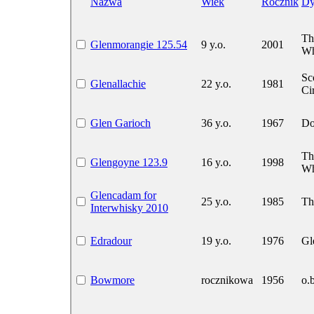
Nazwa
Wiek
Rocznik
Dy
Th
Glenmorangie 125.54
9 y.o.
2001
Wh
Sc
Glenallachie
22 y.o.
1981
Ci
Glen Garioch
36 y.o.
1967
Do
Th
Glengoyne 123.9
16 y.o.
1998
Wh
Glencadam for
25 y.o.
1985
Th
Interwhisky 2010
Edradour
19 y.o.
1976
Gl
Bowmore
rocznikowa
1956
o.b