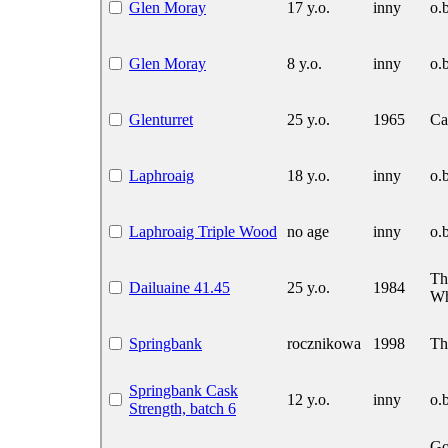
Glen Moray
17 y.o.
inny
o.b
Glen Moray
8 y.o.
inny
o.b
Glenturret
25 y.o.
1965
Ca
Laphroaig
18 y.o.
inny
o.b
Laphroaig Triple Wood
no age
inny
o.b
Th
Dailuaine 41.45
25 y.o.
1984
Wh
Springbank
rocznikowa
1998
Th
Springbank Cask
12 y.o.
inny
o.b
Strength, batch 6
Go