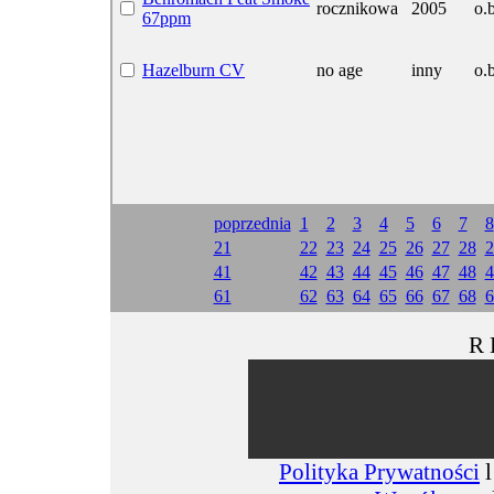
rocznikowa
2005
o.b
67ppm
Hazelburn CV
no age
inny
o.b
poprzednia
1
2
3
4
5
6
7
8
21
22
23
24
25
26
27
28
2
41
42
43
44
45
46
47
48
4
61
62
63
64
65
66
67
68
6
R 
Polityka Prywatności