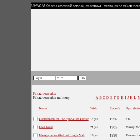
UWAGA! Obecna zawartość serwisu jest testowa - strona jest w trakcie twor
Pokaż wszystkie
Pokaż wszystkie na literę:
A
B
C
D
E
F
G
H
I
J
K
L
Nazwa
Wiek
Rocznik
Dystrybuto
Glendronach for The Specialists Choice
14 y.o.
1996
o.b.
Glen Grant
21 y.o.
1985
Murray Mc
Glengoyne for World of Single Malt
16 y.o.
1998
Thomas Ew