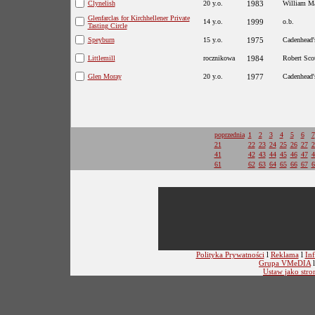
Clynelish
20 y.o.
1983
William M
Glenfarclas for Kirchhellener Private
14 y.o.
1999
o.b.
Tasting Circle
Speyburn
15 y.o.
1975
Cadenhead'
Littlemill
rocznikowa
1984
Robert Sco
Glen Moray
20 y.o.
1977
Cadenhead'
poprzednia
1
2
3
4
5
6
7
21
22
23
24
25
26
27
2
41
42
43
44
45
46
47
4
61
62
63
64
65
66
67
6
Polityka Prywatności
l
Reklama
l
Inf
Grupa VMeDIA
Ustaw jako stro