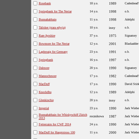
Rosebank
18 y.o.
1989
Cadenhead'
Springbank for The Nectar
14 y.o.
1998
o.b.
Bunnahabhain
11 y.o.
1998
Adelphi
Talisker (stara edycja)
10 y.o.
inny
o.b.
Rare Ayrshire
37 y.o.
1975
Signatory
Bowmore for The Nectar
12 y.o.
2001
Blackadder
Laphroaig for Germany
23 y.o.
1991
o.b.
Springbank
16 y.o.
1997
o.b.
Dalmore
20 y.o.
1990
Signatory
Mannochmore
17 y.o.
1982
Cadenhead'
MacDuff
17 y.o.
1990
David Stir
Knockdhu
12 y.o.
1989
Adelphi
Glenkinchie
20 y.o.
inny
o.b.
Imperial
23 y.o.
1990
Jack Wiebe
Bunnahabhain for Whiskyschiff Zürich
rocznikowa
1987
Jack Wiebe
2013
Fettercairn for CWF 2014
24 y.o.
1990
Jack Wiebe
MacDuff for Hauptstross 100
11 y.o.
2000
Jack Wiebe