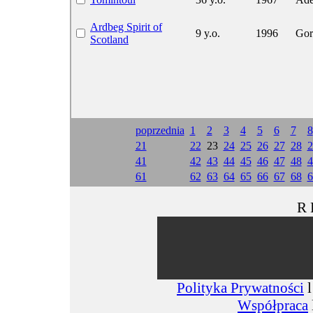
Ardbeg Spirit of
9 y.o.
1996
Gor
Scotland
poprzednia
1
2
3
4
5
6
7
8
21
22
23
24
25
26
27
28
2
41
42
43
44
45
46
47
48
4
61
62
63
64
65
66
67
68
6
R 
Polityka Prywatności
Współpraca