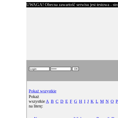
UWAGA! Obecna zawartość serwisu jest testowa - stron
Pokaż wszystkie
Pokaż
wszystkie
A
B
C
D
E
F
G
H
I
J
K
L
M
N
O
P
na literę: