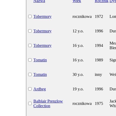
Nazwa
Wiek
Rocznik
Dys
Tobermory
rocznikowa
1972
Lom
Tobermory
12 y.o.
1996
Dun
Mea
Tobermory
16 y.o.
1994
Ble
Tomatin
16 y.o.
1989
Sig
Tomatin
30 y.o.
inny
Wei
Ardbeg
19 y.o.
1996
Dun
Balblair Prenzlow
Jac
rocznikowa
1975
Collection
Whi