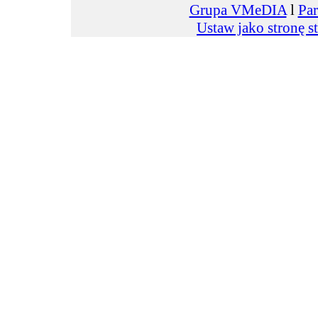
Grupa VMeDIA
l
Par
Ustaw jako stronę s