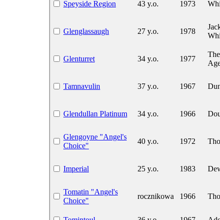
Speyside Region
43 y.o.
1973
Whi
Jac
Glenglassaugh
27 y.o.
1978
Whi
The
Glenturret
34 y.o.
1977
Age
Tamnavulin
37 y.o.
1967
Dun
Glendullan Platinum
34 y.o.
1966
Dou
Glengoyne "Angel's
40 y.o.
1972
Tho
Choice"
Imperial
25 y.o.
1983
Dew
Tomatin "Angel's
rocznikowa
1966
Tho
Choice"
Tomintoul
36 y.o.
1967
Ade