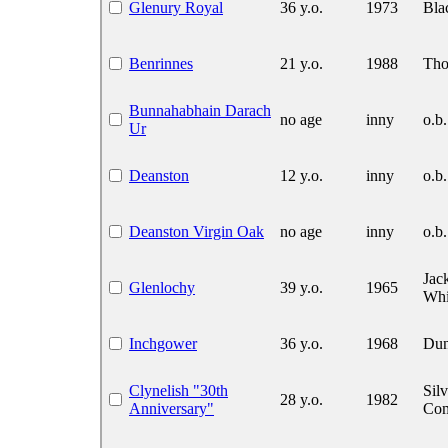
Glenury Royal
36 y.o.
1973
Bla
Benrinnes
21 y.o.
1988
Tho
Bunnahabhain Darach
no age
inny
o.b.
Ur
Deanston
12 y.o.
inny
o.b.
Deanston Virgin Oak
no age
inny
o.b.
Jac
Glenlochy
39 y.o.
1965
Whi
Inchgower
36 y.o.
1968
Dun
Clynelish "30th
Sil
28 y.o.
1982
Anniversary"
Co