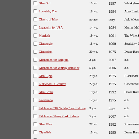
Glen Ord
15 y.o.
1997
Whiskybas
Speyside, The
18 y.o.
1994
Aceo Limit
Classic of Islay
no age
inny
Jack Wiebe
Lagavulin for USA
14 y.o.
1984
Murray Mc
Mortlach
19 y.o.
1991
The Wine S
Glenburgie
18 y.o.
1990
Speciality 
Glencadam
30 y.o.
1975
Dewar Ratt
Kilchoman for Belgium
3 y.o.
2007
o.b.
Kilchoman for Whisky-herbst.de
5 y.o.
2006
o.b.
Glen Elgin
29 y.o.
1975
Blackadder
Linkwood - Glenlivet
22 y.o.
1975
Cadenhead'
Glen Scotia
19 y.o.
1992
Dewar Ratt
Knockando
12 y.o.
1975
o.b.
Kilchoman "100% Islay" 2nd Edition
3 y.o.
inny
o.b.
Kilchoman Sherry Cask Release
5 y.o.
2007
o.b.
Glen Mhor
27 y.o.
1982
Riverstown
Clynelish
15 y.o.
1995
Dewar Ratt