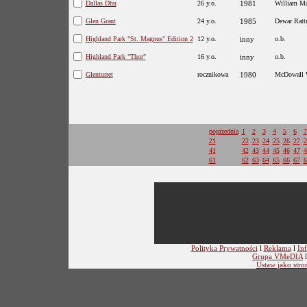
Dallas Dhu
26 y.o.
1981
William M
Glen Grant
24 y.o.
1985
Dewar Ratt
Highland Park "St. Magnus" Edition 2
12 y.o.
inny
o.b.
Highland Park "Thor"
16 y.o.
inny
o.b.
Glenturret
rocznikowa
1980
McDowall 
poprzednia
1
2
3
4
5
6
7
21
22
23
24
25
26
27
2
41
42
43
44
45
46
47
4
61
62
63
64
65
66
67
6
Polityka Prywatności
l
Reklama
l
Inf
Grupa VMeDIA
Ustaw jako stro