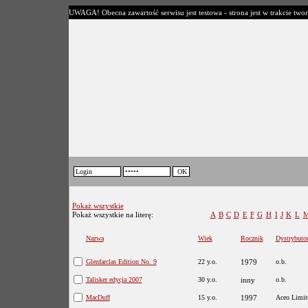
UWAGA! Obecna zawartość serwisu jest testowa - strona jest w trakcie twor
Pokaż wszystkie
Pokaż wszystkie na literę:
A
B
C
D
E
F
G
H
I
J
K
L
Nazwa
Wiek
Rocznik
Dystrybuto
Glenfarclas Edition No. 9
22 y.o.
1979
o.b.
Talisker edycja 2007
30 y.o.
inny
o.b.
MacDuff
15 y.o.
1997
Aceo Limit