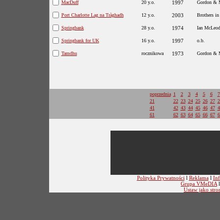
MacDuff
20 y.o.
1997
Gordon & 
Port Charlotte Lag na Tràghadh
12 y.o.
2003
Brothers in
Springbank
28 y.o.
1974
Ian McLeo
Springbank for UK
16 y.o.
1997
o.b.
Tamdhu
rocznikowa
1973
Gordon & 
poprzednia
1
2
3
4
5
6
7
21
22
23
24
25
26
27
2
41
42
43
44
45
46
47
4
61
62
63
64
65
66
67
6
Polityka Prywatności
l
Reklama
l
Inf
Grupa VMeDIA
Ustaw jako stro