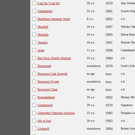
Caol Ila "Coal Ila"
28 y.o.
1979
Jack Wiebe
Glenallachie
22 y.o.
1981
Scotch Sing
Hazelburn Sauternes Wood
8 y.o.
2002
o.b.
MacDuff
18 y.o.
1997
Whisky War
Mortlach
19 y.o.
1995
Dewar Ratt
Tomatin
18 y.o.
1991
Duncan Tay
Arran
11 y.o.
1996
Cadenhead'
Ben Nevis Double Matured
25 y.o.
1984
o.b.
Benromach
rocznikowa
1978
Scott's Sele
Bowmore Cask Strength
no age
inny
o.b.
Bowmore Voyage
rocznikowa
inny
o.b.
Bowmore Claret
no age
inny
o.b.
Bunnahabhain
18 y.o.
1992
Murray Mc
Glendronach
20 y.o.
1970
Signatory
Glenrothes Platinum Selection
22 y.o.
1985
Douglas La
Isle of Jura
20 y.o.
1965
o.b.
Littlemill
rocznikowa
1984
Robert Sco