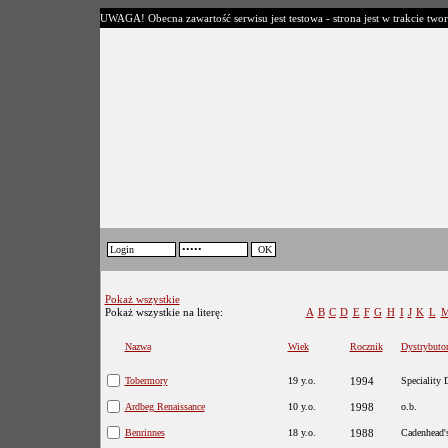
UWAGA! Obecna zawartość serwisu jest testowa - strona jest w trakcie twor
Pokaż wszystkie
Pokaż wszystkie na literę:
A
B
C
D
E
F
G
H
I
J
K
L
Nazwa
Wiek
Rocznik
Dystrybuto
Tobermory
19 y.o.
1994
Speciality 
Ardbeg Renaissance
10 y.o.
1998
o.b.
Benrinnes
18 y.o.
1988
Cadenhead'