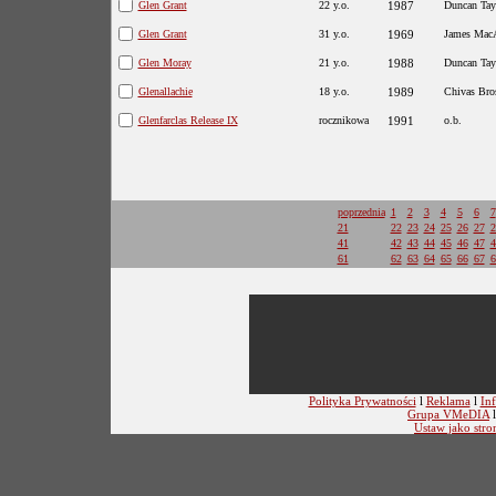
Glen Grant
22 y.o.
1987
Duncan Tay
Glen Grant
31 y.o.
1969
James MacA
Glen Moray
21 y.o.
1988
Duncan Tay
Glenallachie
18 y.o.
1989
Chivas Bro
Glenfarclas Release IX
rocznikowa
1991
o.b.
poprzednia
1
2
3
4
5
6
7
21
22
23
24
25
26
27
2
41
42
43
44
45
46
47
4
61
62
63
64
65
66
67
6
Polityka Prywatności
l
Reklama
l
Inf
Grupa VMeDIA
Ustaw jako stro