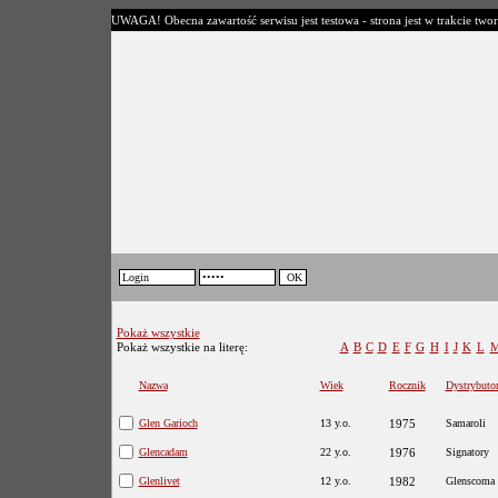
UWAGA! Obecna zawartość serwisu jest testowa - strona jest w trakcie twor
Pokaż wszystkie
Pokaż wszystkie na literę:
A
B
C
D
E
F
G
H
I
J
K
L
Nazwa
Wiek
Rocznik
Dystrybuto
Glen Garioch
13 y.o.
1975
Samaroli
Glencadam
22 y.o.
1976
Signatory
Glenlivet
12 y.o.
1982
Glenscoma