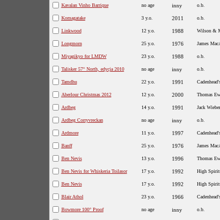
Kavalan Vinho Barrique
no age
inny
o.b.
Komagatake
3 y.o.
2011
o.b.
Linkwood
12 y.o.
1988
Wilson & 
Longmorn
25 y.o.
1976
James MacA
Miyagikyo for LMDW
23 y.o.
1988
o.b.
Talisker 57° North, edycja 2010
no age
inny
o.b.
Tamdhu
22 y.o.
1991
Cadenhead'
Aberlour Christmas 2012
12 y.o.
2000
Thomas Ew
Ardbeg
14 y.o.
1991
Jack Wiebe
Ardbeg Corryvreckan
no age
inny
o.b.
Ardmore
11 y.o.
1997
Cadenhead'
Banff
25 y.o.
1976
James MacA
Ben Nevis
13 y.o.
1996
Thomas Ew
Ben Nevis for Whiskeria Toilasor
17 y.o.
1992
High Spirit
Ben Nevis
17 y.o.
1992
High Spirit
Blair Athol
23 y.o.
1966
Cadenhead'
Bowmore 100° Proof
no age
inny
o.b.