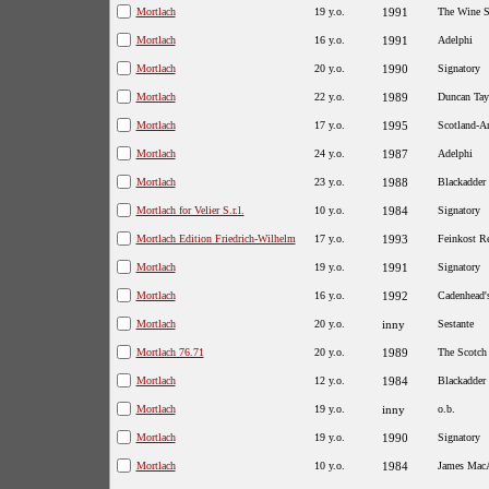
Mortlach
19 y.o.
1991
The Wine S
Mortlach
16 y.o.
1991
Adelphi
Mortlach
20 y.o.
1990
Signatory
Mortlach
22 y.o.
1989
Duncan Tay
Mortlach
17 y.o.
1995
Scotland-A
Mortlach
24 y.o.
1987
Adelphi
Mortlach
23 y.o.
1988
Blackadder
Mortlach for Velier S.r.l.
10 y.o.
1984
Signatory
Mortlach Edition Friedrich-Wilhelm
17 y.o.
1993
Feinkost Re
Mortlach
19 y.o.
1991
Signatory
Mortlach
16 y.o.
1992
Cadenhead'
Mortlach
20 y.o.
inny
Sestante
Mortlach 76.71
20 y.o.
1989
The Scotch
Mortlach
12 y.o.
1984
Blackadder
Mortlach
19 y.o.
inny
o.b.
Mortlach
19 y.o.
1990
Signatory
Mortlach
10 y.o.
1984
James MacA