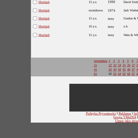
1990
Mortlach
15 y.o.
David Stirk
Mortlach
rocznikowa
1974
Jack Wiebe
Mortlach
15 y.o.
inny
Gordon & 
Mortlach
16 y.o.
inny
o.b.
inny
Mortlach
15 y.o.
Wein & Whi
poprzednia
1
2
3
4
5
6
7
21
22
23
24
25
26
27
2
41
42
43
44
45
46
47
4
61
62
63
64
65
66
67
6
Polityka Prywatności
l
Reklama
l
Inf
Grupa VMeDIA
Ustaw jako stro