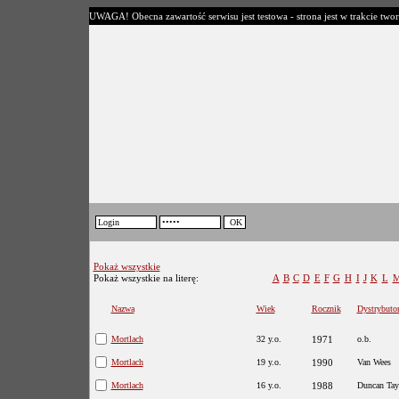
UWAGA! Obecna zawartość serwisu jest testowa - strona jest w trakcie twor
Pokaż wszystkie
Pokaż wszystkie na literę:
A
B
C
D
E
F
G
H
I
J
K
L
Nazwa
Wiek
Rocznik
Dystrybuto
Mortlach
32 y.o.
1971
o.b.
Mortlach
19 y.o.
1990
Van Wees
Mortlach
16 y.o.
1988
Duncan Tay