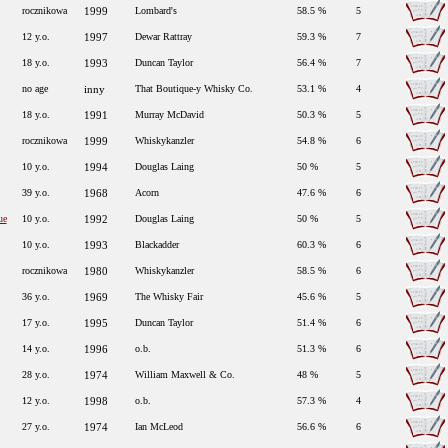
rocznikowa
1999
Lombard's
58.5 %
5
12 y.o.
1997
Dewar Rattray
59.3 %
7
18 y.o.
1993
Duncan Taylor
56.4 %
7
no age
inny
That Boutique-y Whisky Co.
53.1 %
4
18 y.o.
1991
Murray McDavid
50.3 %
5
rocznikowa
1999
Whiskykanzler
54.8 %
6
10 y.o.
1994
Douglas Laing
50 %
5
39 y.o.
1968
Acorn
47.6 %
6
ue
10 y.o.
1992
Douglas Laing
50 %
5
10 y.o.
1993
Blackadder
60.3 %
6
rocznikowa
1980
Whiskykanzler
58.5 %
6
36 y.o.
1969
The Whisky Fair
45.6 %
5
17 y.o.
1995
Duncan Taylor
51.4 %
6
14 y.o.
1996
o.b.
51.3 %
6
28 y.o.
1974
William Maxwell & Co.
48 %
5
12 y.o.
1998
o.b.
57.3 %
4
27 y.o.
1974
Ian McLeod
56.6 %
6