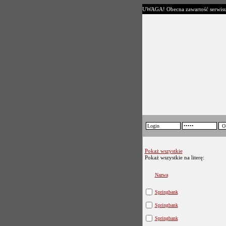
UWAGA! Obecna zawartość serwisu jes
Pokaż wszystkie
Pokaż wszystkie na literę:
Nazwa
Springbank
Springbank
Springbank