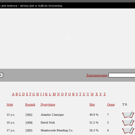
t testowa - strona jest w trakcie tworzenia.
Zaawansowane
A
B
C
D
E
F
G
H
I
J
K
L
M
N
O
P
Q
R
S
T
U
V
W
X
Y
Z
Wiek
Rocznik
Dystrybutor
Moc
Ocena
T.N.
15 y.o.
1992
Alambic Classique
49.9 %
7
10 y.o.
1996
David Stirk
51.5 %
5
17 y.o.
1995
Meadowside Blending Co.
50.3 %
6