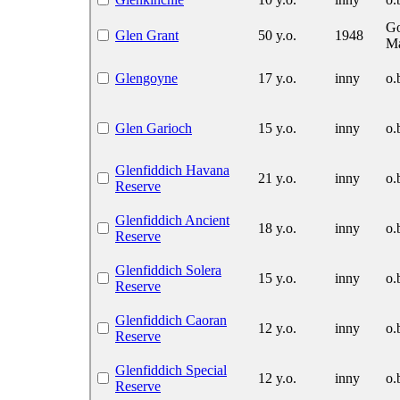
G
Glen Grant
50 y.o.
1948
Ma
Glengoyne
17 y.o.
inny
o.
Glen Garioch
15 y.o.
inny
o.
Glenfiddich Havana
21 y.o.
inny
o.
Reserve
Glenfiddich Ancient
18 y.o.
inny
o.
Reserve
Glenfiddich Solera
15 y.o.
inny
o.
Reserve
Glenfiddich Caoran
12 y.o.
inny
o.
Reserve
Glenfiddich Special
12 y.o.
inny
o.
Reserve