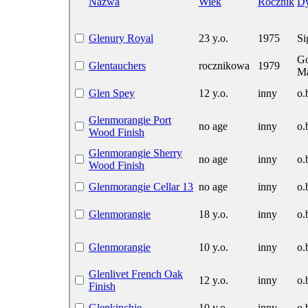
Nazwa
Wiek
Rocznik
Dy
Glenury Royal
23 y.o.
1975
Si
G
Glentauchers
rocznikowa
1979
Ma
Glen Spey
12 y.o.
inny
o.
Glenmorangie Port
no age
inny
o.
Wood Finish
Glenmorangie Sherry
no age
inny
o.
Wood Finish
Glenmorangie Cellar 13
no age
inny
o.
Glenmorangie
18 y.o.
inny
o.
Glenmorangie
10 y.o.
inny
o.
Glenlivet French Oak
12 y.o.
inny
o.
Finish
Glenkinchie
10 y.o.
inny
o.