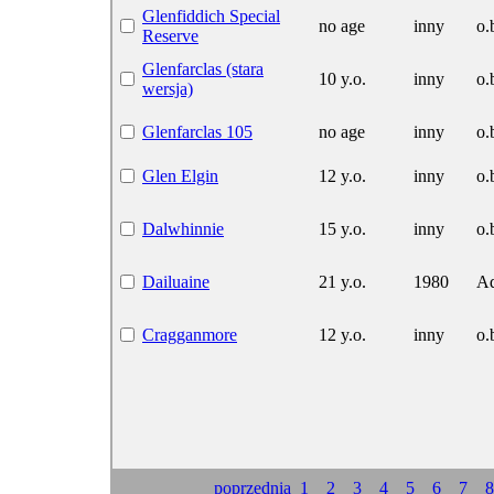
Glenfiddich Special
no age
inny
o.
Reserve
Glenfarclas (stara
10 y.o.
inny
o.
wersja)
Glenfarclas 105
no age
inny
o.
Glen Elgin
12 y.o.
inny
o.
Dalwhinnie
15 y.o.
inny
o.
Dailuaine
21 y.o.
1980
Ad
Cragganmore
12 y.o.
inny
o.
poprzednia
1
2
3
4
5
6
7
8