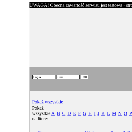
UWAGA! Obecna zawartość serwisu jest testowa - stron
Pokaż wszystkie
Pokaż
wszystkie
A
B
C
D
E
F
G
H
I
J
K
L
M
N
O
P
na literę: