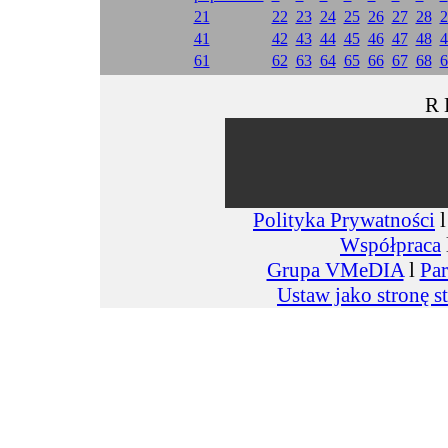
21
22
23
24
25
26
27
28
2
41
42
43
44
45
46
47
48
4
61
62
63
64
65
66
67
68
6
R 
Polityka Prywatności
Współpraca
Grupa VMeDIA
l
Par
Ustaw jako stronę s