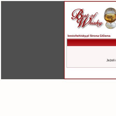
bestofwhisky.pl Strona Główna
Jeżeli 