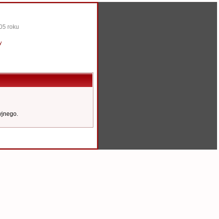
05 roku
y
yjnego.