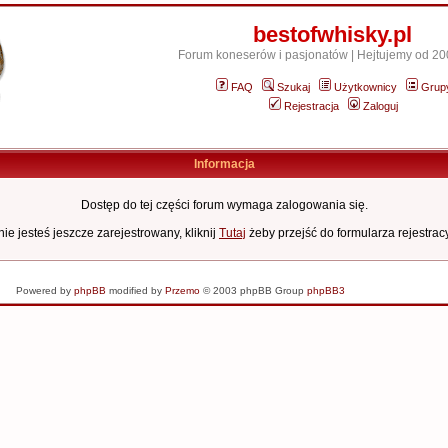
bestofwhisky.pl
Forum koneserów i pasjonatów | Hejtujemy od 20
FAQ
Szukaj
Użytkownicy
Grup
Rejestracja
Zaloguj
Informacja
Dostęp do tej części forum wymaga zalogowania się.
nie jesteś jeszcze zarejestrowany, kliknij
Tutaj
żeby przejść do formularza rejestrac
naprawa laptopów
Powered by
phpBB
modified by
Przemo
© 2003 phpBB Group
phpBB3