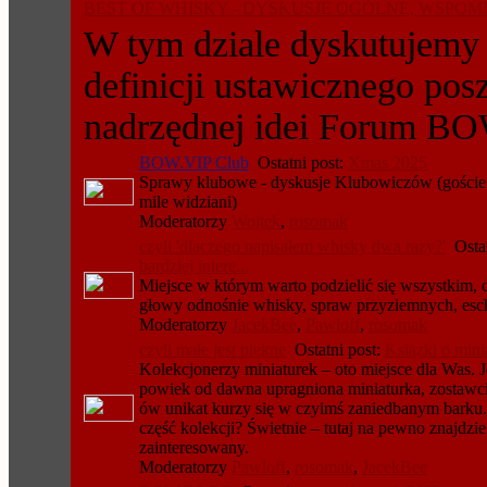
BEST OF WHISKY - DYSKUSJE OGÓLNE, WSPOMN
W tym dziale dyskutujemy 
definicji ustawicznego pos
nadrzędnej idei Forum BO
BOW.VIP Club
Ostatni post:
Xmas 2025
Sprawy klubowe - dyskusje Klubowiczów (goście
mile widziani)
Moderatorzy
Wojtek
,
rosomak
czyli 'dlaczego napisałem whisky dwa razy?'
Ostat
bardziej intere...
Miejsce w którym warto podzielić się wszystkim,
głowy odnośnie whisky, spraw przyziemnych, escha
Moderatorzy
JacekBee
,
Pawloff
,
rosomak
czyli małe jest piękne
Ostatni post:
Ksiązki o mini
Kolekcjonerzy miniaturek – oto miejsce dla Was. 
powiek od dawna upragniona miniaturka, zostawc
ów unikat kurzy się w czyimś zaniedbanym barku
część kolekcji? Świetnie – tutaj na pewno znajdzie 
zainteresowany.
Moderatorzy
Pawloff
,
rosomak
,
JacekBee