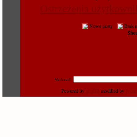
Ostrzeżenia użytkown
Nowe posty
Brak 
Sho
Wiadomość:
Powered by
phpBB
modified by
Prze