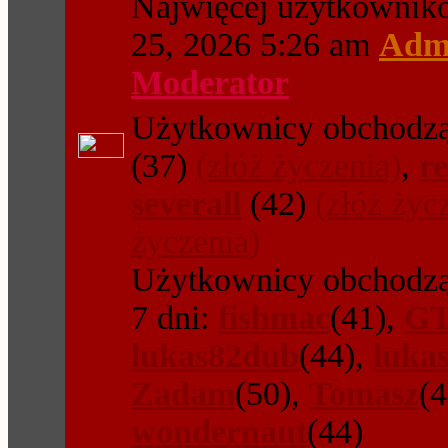
Najwięcej użytkowni
25, 2026 5:26 am
Admi
Moderator
Użytkownicy obchodząc
(37)
(złóż życzenia)
,
r
severall
(42)
(złóż życ
życzenia)
Użytkownicy obchodzą
7 dni:
fishmac
(41),
GT
lukas82dub
(44),
luka
Zadam
(50),
Tomasz
(
wondernaut
(44)