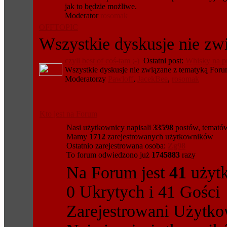
jak to będzie możliwe.
Moderator
rosomak
OFFTOPIC
Wszystkie dyskusje nie zw
czyli best of coś-tam ;-)
Ostatni post:
Whisky na pr
Wszystkie dyskusje nie związane z tematyką Foru
Moderatorzy
Pawloff
,
JacekBee
,
rosomak
Kto jest na Forum
Nasi użytkownicy napisali
33598
postów, temat
Mamy
1712
zarejestrowanych użytkowników
Ostatnio zarejestrowana osoba:
Zg98
To forum odwiedzono już
1745883
razy
Na Forum jest
41
użytk
0 Ukrytych i 41 Gości
Zarejestrowani Użytko