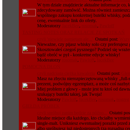
W tym dziale znajdziecie aktualne informacje co, kt
zdecydowany zamówić. Można również zamieszcz
wspólnego zakupu konkretnej butelki whisky, poda
cenę, ewentualnie link do oferty.
Moderatorzy
JacekBee
,
rosomak
,
Pawloff
TASTING NOTES ORAZ RELACJE ZE SPOTKAŃ
czyli 'niewiele pamiętam ale...'
Ostatni post:
Wszys
Nieważne, czy pijasz whisky solo czy preferujesz
Skosztowałeś czegoś pysznego? Podziel się wraże
bądź obróć w pył - konkretne edycje whisky!
Moderatorzy
rosomak
,
Pawloff
,
JacekBee
POMOCNA DŁOŃ
czyli nadciąga ciężka kawaleria
Ostatni post:
Glen
Masz na zbyciu nierozpieczętowaną whisky „full-s
prezent, podwójny egzemplarz, a może coś nazbyt 
Miej problem z głowy - może jest tu ktoś od dawn
szukający butelki takiej, jak Twoja!
Moderatorzy
Pawloff
,
JacekBee
,
rosomak
,
nogreg
GIEŁDA PRÓBEK
czyli spróbuj zanim będzie za późno...
Ostatni pos
Idealne miejsce dla każdego, kto chciałby wymien
single-malt. Unikniesz ewentualnej porażki przed 
albo spróbujesz już niedostępnych (za rozsądną ce