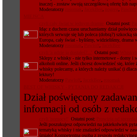
inaczej - zostaw swoją szczegółową ofertę lub nap
Moderatorzy
rosomak
,
JacekBee
,
nogreg
,
Pawloff
MIEJSCA
czyli cały świat w jednym dramie
Ostatni post:
Pa
Idąc z duchem czasu uruchamiamy dział poświęco
których serwuje się lub poleca (dobrą?) szkocką si
Europa, cały świat - byliśmy, widzieliśmy, drama 
Moderatorzy
rosomak
,
Pawloff
,
JacekBee
czyli 'a gdzie ją dostałeś?...'
Ostatni post:
Whiskyb
Sklepy z whisky - nie tylko internetowe - domy i 
alkoholi online. Jeśli chcesz dowiedzieć się, które
whisky polecamy, a których należy unikać (i dlac
lektury!
Moderatorzy
Pawloff
,
JacekBee
,
rosomak
BEST OF WHISKY - PYTANIA DO REDAKCJI
Dział poświęcony zadawani
informacji od osób z redak
czyli 'pomocy!'
Ostatni post:
Prowizja od sprzedaż
Jeśli poszukujesz odpowiedzi na jakiekolwiek pyt
tematyką whisky i nie znalazłeś odpowiedzi w zaso
śmiało! Kompetentna osoba z zespołu redakcyjne