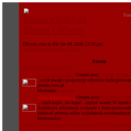
For
Obecny czas to Nie Sie 09, 2026 12:53 pm
bestofwhisky.pl Strona Główna
Forum
SPRAWY TECHNICZNE
BOW must go on...
Ostatni post:
"Witam, jestem t
...czyli uwagi i propozycje odnośnie funkcjonowan
portalu bow.pl
Moderator
rosomak
Sklep internetowy...
Ostatni post:
Glenfarclas 19y
... czyli kupić, nie kupić - zajrzeć warto! W dzial
dodatkowe informacje związane z funkcjonowaniem
zadawać pytania celem wyjaśnienia ewentualnych 
Moderatorzy
Greg
,
rosomak
PODSTAWY WHISKY - DYSKUSJE, PYTANIA, WI