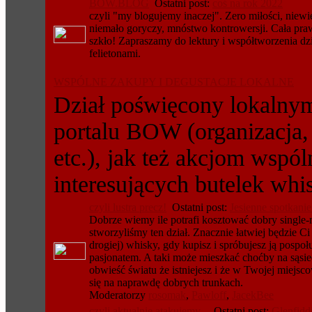
BOW.BLOG
Ostatni post:
coś na rok 2022
czyli "my blogujemy inaczej". Zero miłości, niewi
niemało goryczy, mnóstwo kontrowersji. Cała pra
szkło! Zapraszamy do lektury i współtworzenia dz
felietonami.
WSPÓLNE ZAKUPY I DEGUSTACJE LOKALNE
Dział poświęcony lokalny
portalu BOW (organizacja,
etc.), jak też akcjom wspó
interesujących butelek whi
czyli lustra precz!
Ostatni post:
Jesienne spotkanie
Dobrze wiemy ile potrafi kosztować dobry single-m
stworzyliśmy ten dział. Znacznie łatwiej będzie Ci
drogiej) whisky, gdy kupisz i spróbujesz ją pospo
pasjonatem. A taki może mieszkać choćby na sąsiedn
obwieść światu że istniejesz i że w Twojej miejsco
się na naprawdę dobrych trunkach.
Moderatorzy
rosomak
,
Pawloff
,
JacekBee
czyli aktualnie atakujemy...
Ostatni post:
Glenfidd