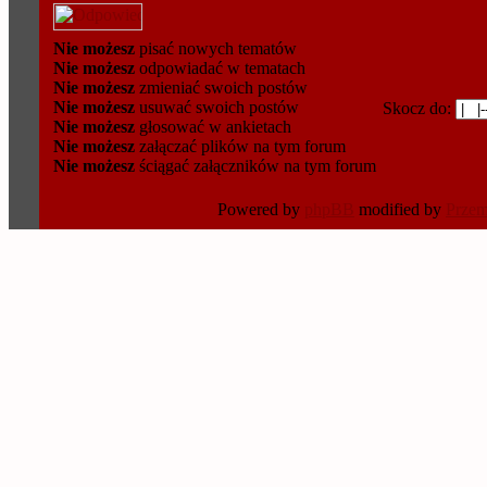
Nie możesz
pisać nowych tematów
Nie możesz
odpowiadać w tematach
Nie możesz
zmieniać swoich postów
Nie możesz
usuwać swoich postów
Skocz do:
Nie możesz
głosować w ankietach
Nie możesz
załączać plików na tym forum
Nie możesz
ściągać załączników na tym forum
Powered by
phpBB
modified by
Prze