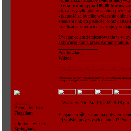
- limit 2 szt. na osobę (=adres nabywcy
-
cena promocyjna 180,00 funtów
za 
- koszt wysyłki płatny osobno (przele
- płatność za butelkę wyłącznie onlin
emailem link do płatności (oraz dalsze 
- realizacja zamówienia z reguły w ci
Uwaga: celem zarejestrowania w witryn
aktywację konta przez Administratora.
_________________
Pozdrawiam,
Wiktor
-----------------------------------------
"Od Arrana, ognia, wojny, i do tego od
"Piłem whisky, którym Wy młodzi nie dalibyście wiary. Atakujące płomieni
znikną w czasie, jak roczniki na etykietach... Czas umierać"
Wysłany: Nie Paź 19, 2025 8:18 p
GolDwavE
Blendedwhisky
Flagellant
Elegancko 😀 czekam na potwierdzenie re
tej whisky przy wysyłce butelki? Pytam
Ulubiona whisky:
Springbank