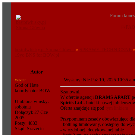
Forum konese
FA
bestofwhisky.pl Strona Główna
»
SPRAWY TECHNICZNE
19yo BNS for BOW.pl
Autor
Wysłany: Nie Paź 19, 2025 10:35 
Wiktor
God of Hate
koordynator BOW
Szanowni,
W ofercie agencji
DRAMS APART
po
Ulubiona whisky:
Spirits Ltd
- butelki naszej jubileuszo
sobotnia
Oferta znajduje się pod
tym linkiem
Dołączył: 27 Cze
2005
Przypominam zasady obowiązujące dl
Posty: 4833
- bottling limitowany, dostępny do wyc
Skąd: Szczecin
- w ozdobnej, dedykowanej tubie