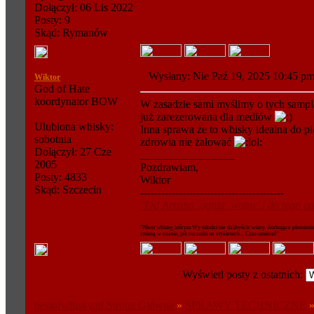
Dołączył: 06 Lis 2022
Posty: 9
Skąd: Rymanów
Wysłany: Nie Paź 19, 2025 10:45 
Wiktor
God of Hate
koordynator BOW
W zasadzie sami myślimy o tych sampl
już zarezerowana dla mediów
Ulubiona whisky:
Inna sprawa że to whisky idealna do p
sobotnia
zdrowia nie żałować
Dołączył: 27 Cze
_________________
2005
Pozdrawiam,
Posty: 4833
Wiktor
Skąd: Szczecin
-----------------------------------------
"Od Arrana, ognia, wojny, i do tego od
"Piłem whisky, którym Wy młodzi nie dalibyście wiary. Atakujące płomieni
znikną w czasie, jak roczniki na etykietach... Czas umierać"
Wyświetl posty z ostatnich:
bestofwhisky.pl Strona Główna
»
SPRAWY TECHNICZNE