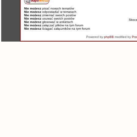
Nie możesz
pisać nowych tematów
Nie możesz
odpowiadać w tematach
Nie możesz
zmieniać swoich postów
Nie możesz
usuwać swoich postów
Skoc
Nie możesz
głosować w ankietach
Nie możesz
załączać plików na tym forum
Nie możesz
ściągać załączników na tym forum
Powered by
phpBB
modified by
Prz