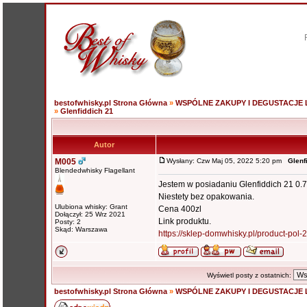
bestofwhisky.pl Strona Główna
»
WSPÓLNE ZAKUPY I DEGUSTACJE
»
Glenfiddich 21
Autor
M005
Wysłany: Czw Maj 05, 2022 5:20 pm
Glenf
Blendedwhisky Flagellant
Jestem w posiadaniu Glenfiddich 21 0.7
Niestety bez opakowania.
Ulubiona whisky: Grant
Cena 400zl
Dołączył: 25 Wrz 2021
Link produktu.
Posty: 2
Skąd: Warszawa
https://sklep-domwhisky.pl/product-pol
Wyświetl posty z ostatnich:
bestofwhisky.pl Strona Główna
»
WSPÓLNE ZAKUPY I DEGUSTACJE