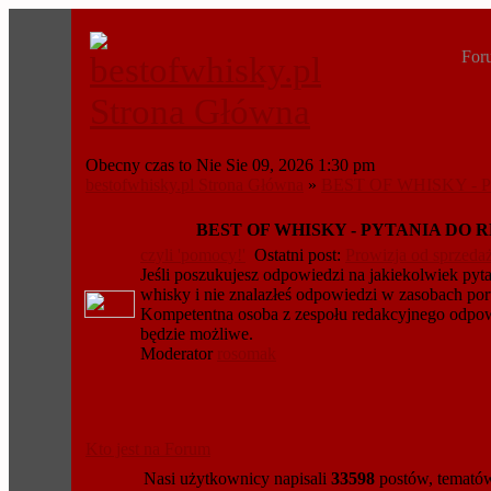
For
Obecny czas to Nie Sie 09, 2026 1:30 pm
bestofwhisky.pl Strona Główna
»
BEST OF WHISKY - 
BEST OF WHISKY - PYTANIA DO 
czyli 'pomocy!'
Ostatni post:
Prowizja od sprzedaż
Jeśli poszukujesz odpowiedzi na jakiekolwiek pyt
whisky i nie znalazłeś odpowiedzi w zasobach port
Kompetentna osoba z zespołu redakcyjnego odpowi
będzie możliwe.
Moderator
rosomak
Kto jest na Forum
Nasi użytkownicy napisali
33598
postów, temat