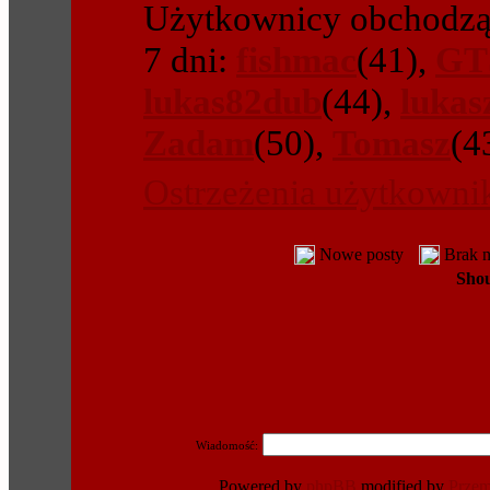
Użytkownicy obchodząc
7 dni:
fishmac
(41),
GT
lukas82dub
(44),
lukas
Zadam
(50),
Tomasz
(4
Ostrzeżenia użytkown
Nowe posty
Brak 
Sho
Wiadomość:
Powered by
phpBB
modified by
Prze