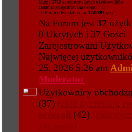
Mamy
1712
zarejestrowanych użytkowników
Ostatnio zarejestrowana osoba:
Zg98
To forum odwiedzono już
1745891
razy
Na Forum jest
37
użytk
0 Ukrytych i 37 Gości
Zarejestrowani Użytko
Najwięcej użytkowni
25, 2026 5:26 am
Admi
Moderator
Użytkownicy obchodząc
(37)
(złóż życzenia)
,
re
severall
(42)
(złóż życ
życzenia)