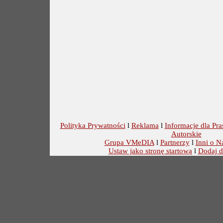
Polityka Prywatności
l
Reklama
l
Informacje dla Pra
Autorskie
Grupa VMeDIA
l
Partnerzy
l
Inni o N
Ustaw jako stronę startową
l
Dodaj d