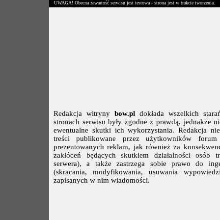
UWAGA! Obecna zawartość serwisu jest testowa - strona jest w trakcie tworzenia.
Redakcja witryny
bow.pl
dokłada wszelkich stara
stronach serwisu były zgodne z prawdą, jednakże ni
ewentualne skutki ich wykorzystania. Redakcja ni
treści publikowane przez użytkowników forum
prezentowanych reklam, jak również za konsekwenc
zakłóceń będących skutkiem działalności osób t
serwera), a także zastrzega sobie prawo do in
(skracania, modyfikowania, usuwania wypowied
zapisanych w nim wiadomości.