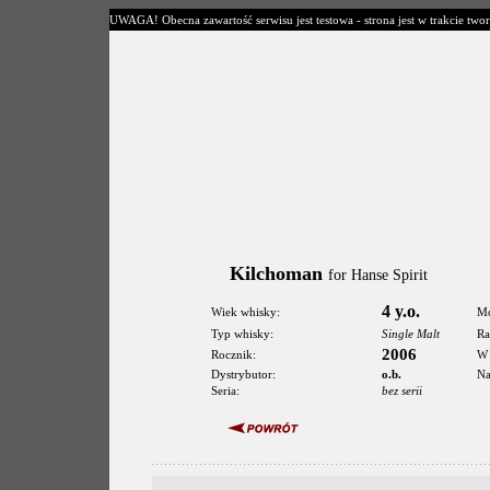
UWAGA! Obecna zawartość serwisu jest testowa - strona jest w trakcie twor
Kilchoman
for Hanse Spirit
4 y.o.
Wiek whisky:
Mo
Typ whisky:
Single Malt
Ra
2006
Rocznik:
W 
Dystrybutor:
o.b.
Na
Seria:
bez serii