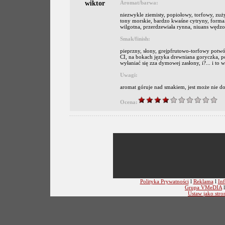
wiktor
Aromat/barwa:
niezwykle ziemisty, popiołowy, torfowy, zuży
tony morskie, bardzo kwaśne cytryny, formali
wilgotna, przerdzewiała rynna, niuans wędzo
Smak/finish:
pieprzny, słony, grejpfrutowo-torfowy potwór
CI, na bokach języka drewniana goryczka, p
wyłaniać się zza dymowej zasłony, i?... i to ws
Uwagi:
aromat góruje nad smakiem, jest może nie d
Ocena:
Polityka Prywatności
l
Reklama
l
Inf
Grupa VMeDIA
Ustaw jako stro