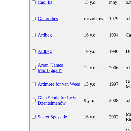
Caol Ila
15 y.o.
inny
o.b
Glenrothes
rocznikowa
1979
o.b
Ardbeg
16 y.o.
1994
Ca
Ardbeg
19 y.o.
1996
Du
Arran "James
12 y.o.
2006
o.b
MacTaggart"
Go
Ardmore for van Wees
15 y.o.
1997
Ma
Glen Scotia for Loża
9 y.o.
2008
o.b
Dżentelmenów
Me
Secret Speyside
16 y.o.
2002
Bl
Go