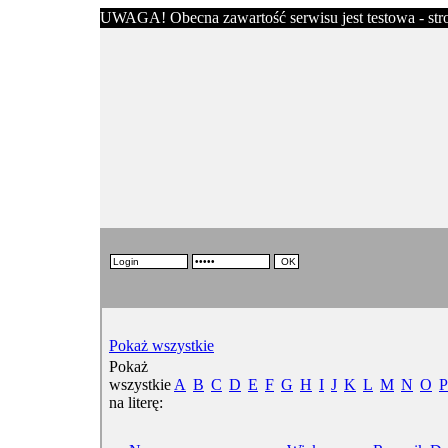
UWAGA! Obecna zawartość serwisu jest testowa - stron
Pokaż wszystkie
Pokaż
wszystkie
A
B
C
D
E
F
G
H
I
J
K
L
M
N
O
P
na literę: