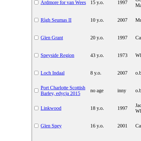
Ardmore for van Wees
15 y.o.
1997
Ma
Rìgh Seumas II
10 y.o.
2007
Mu
Glen Grant
20 y.o.
1997
Ca
Speyside Region
43 y.o.
1973
Wh
Loch Indaal
8 y.o.
2007
o.b
Port Charlotte Scottish
no age
inny
o.b
Barley, edycja 2015
Ja
Linkwood
18 y.o.
1997
Wh
Glen Spey
16 y.o.
2001
Ca