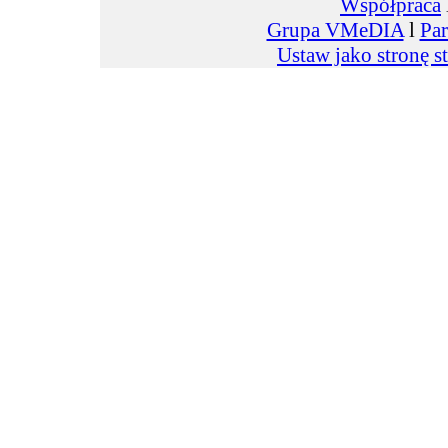
Współpraca
Grupa VMeDIA
l
Par
Ustaw jako stronę s