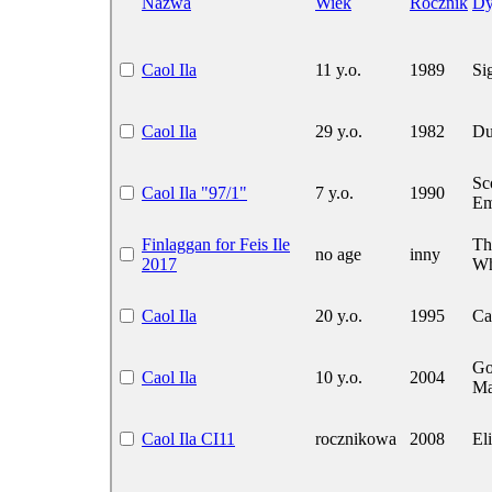
Nazwa
Wiek
Rocznik
Dy
Caol Ila
11 y.o.
1989
Si
Caol Ila
29 y.o.
1982
Du
Sc
Caol Ila "97/1"
7 y.o.
1990
Em
Finlaggan for Feis Ile
Th
no age
inny
2017
Wh
Caol Ila
20 y.o.
1995
Ca
Go
Caol Ila
10 y.o.
2004
Ma
Caol Ila CI11
rocznikowa
2008
Eli