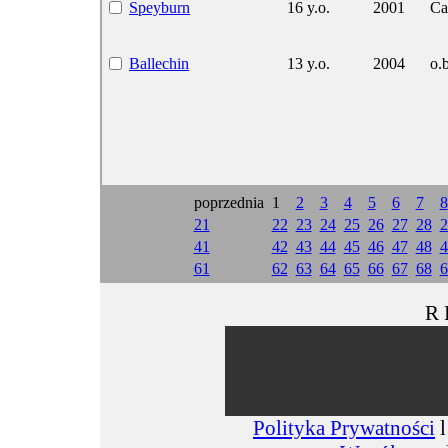
Speyburn
16 y.o.
2001
Ca
Ballechin
13 y.o.
2004
o.b
poprzednia
1
2
3
4
5
6
7
8
21
22
23
24
25
26
27
28
2
41
42
43
44
45
46
47
48
4
61
62
63
64
65
66
67
68
6
R 
Polityka Prywatności