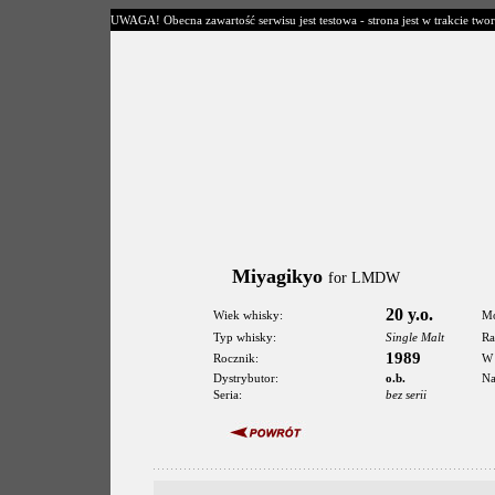
UWAGA! Obecna zawartość serwisu jest testowa - strona jest w trakcie twor
Miyagikyo
for LMDW
20 y.o.
Wiek whisky:
Mo
Typ whisky:
Single Malt
Ra
1989
Rocznik:
W 
Dystrybutor:
o.b.
Na
Seria:
bez serii