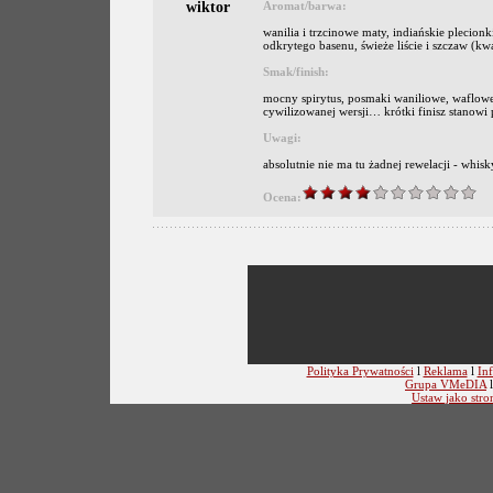
wiktor
Aromat/barwa:
wanilia i trzcinowe maty, indiańskie plecionki
odkrytego basenu, świeże liście i szczaw (kw
Smak/finish:
mocny spirytus, posmaki waniliowe, waflowe
cywilizowanej wersji… krótki finisz stanowi 
Uwagi:
absolutnie nie ma tu żadnej rewelacji - whisk
Ocena:
Polityka Prywatności
l
Reklama
l
Inf
Grupa VMeDIA
Ustaw jako stro