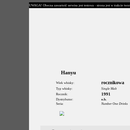
UWAGA! Obecna zawartość serwisu jest testowa - strona jest w trakcie twor
Hanyu
rocznikowa
Wiek whisky:
Typ whisky:
Single Malt
1991
Rocznik:
Dystrybutor:
o.b.
Seria:
Number One Drinks