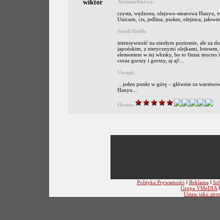
wiktor
Aromat/barwa:
czysta, wędzona, olejowo-smarowa Hanyu, eu
Unicum, cis, jedlina, piołun, olejnica, jałow
Smak/finish:
intensywność na niezłym poziomie, ale za du
japońskim, z eterycznymi olejkami, lotosem, c
elementem w tej whisky, bo to finisz mocno 
coraz gorszy i gorszy, aj aj!...
Uwagi:
…jeden punkt w górę – głównie za warstwowy
Hanyu...
Ocena:
Polityka Prywatności
l
Reklama
l
Inf
Grupa VMeDIA
Ustaw jako stro