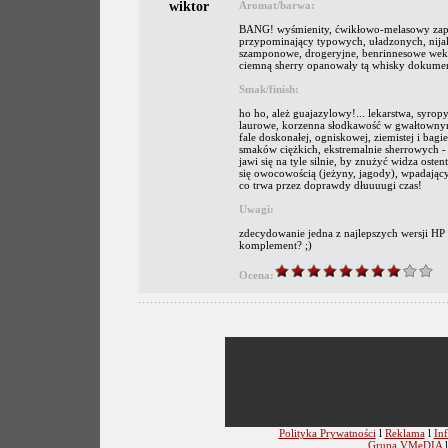
wiktor
Aromat/barwa:
BANG! wyśmienity, ćwikłowo-melasowy zapach
przypominający typowych, uładzonych, nijaki
szamponowe, drogeryjne, benrinnesowe weki 
ciemną sherry opanowały tą whisky dokument
Smak/finish:
ho ho, ależ guajazylowy!... lekarstwa, syrop
laurowe, korzenna słodkawość w gwałtownym s
fale doskonałej, ogniskowej, ziemistej i bagi
smaków ciężkich, ekstremalnie sherrowych -
jawi się na tyle silnie, by znużyć widza ost
się owocowością (jeżyny, jagody), wpadają
co trwa przez doprawdy dłuuuugi czas!
Uwagi:
zdecydowanie jedna z najlepszych wersji HP p
komplement? ;)
Ocena:
Polityka Prywatności
l
Reklama
l
Inf
Grupa VMeDIA