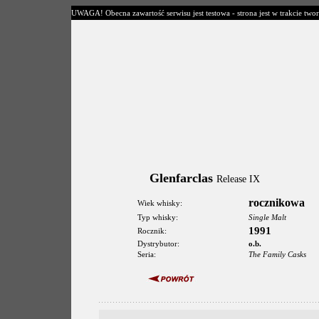
UWAGA! Obecna zawartość serwisu jest testowa - strona jest w trakcie twor
Glenfarclas
Release IX
rocznikowa
Wiek whisky:
Typ whisky:
Single Malt
1991
Rocznik:
Dystrybutor:
o.b.
Seria:
The Family Casks