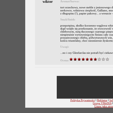
wiktor
Aromat/barwa:
tort orzechowy, nowe meble z jesionowego dr
nerkowce, wiśniowa cierpkość, Galliano, mu
z długopisu (!), papier pakowy... a wreszcie 
Smak/finish:
przepotężna, słodko-korzenno-węglowa whisky
skąd wzięło się przekonanie, że owocowość 
chlebowym, nutą tłuczonego czarnego piepr
niespiesznie wytrawniejącym finiszu cały cz
przypieczonego chleba, półwytrawnych win, m
końcu triumfalny, choć niezmiernie dyskretn
Uwagi:
...no i czy Glenfarclas nie potrafi być ciek
Ocena:
Polityka Prywatności
l
Reklama
l
Inf
Grupa VMeDIA
Ustaw jako stro