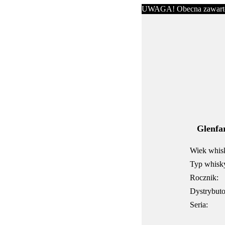
UWAGA! Obecna zawartość s
Glenfa
Wiek whis
Typ whisk
Rocznik:
Dystrybuto
Seria: