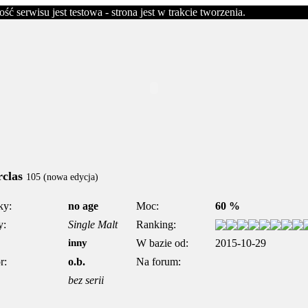
erwisu jest testowa - strona jest w trakcie tworzenia.
rclas
105 (nowa edycja)
ky:
no age
Moc:
60 %
y:
Single Malt
Ranking:
inny
W bazie od:
2015-10-29
r:
o.b.
Na forum:
bez serii