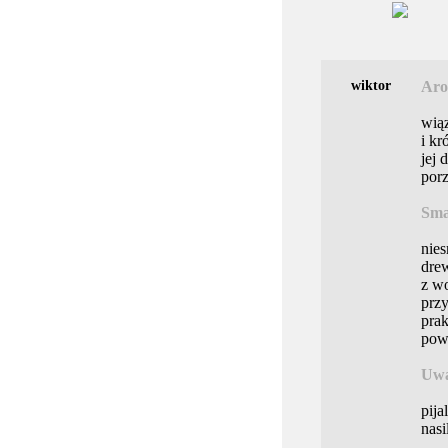
wiktor
Aro
wiąz
i kr
jej
porz
Sma
nies
drew
z wo
przy
prak
powę
Uwa
pija
nasi