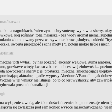
mat/barwa:
anki na nagrobkach, świerczyna i chryzantemy, wytrawna sherry, ukry
ówkowe, klej roślinny, folia malarska - bez wody aromat niemal zupełn
 dodaniu zdominowany przez warzywno-cukrową słodycz, cukierki "irys
eczka, swoista pieprzność i echa mięty (?), potem mokre liście i mech
k/finish:
maczne toffi wyłazi, by nas pokarać! akcenty węglowe, guma arabska, 
no, gorzkawe wtręty kwasu z baterii i obcesowej ziołowości... pozio
dą nowoczesna sherry z jej prostacką, mleczną, zniechęcającą ulepkow
pominającą aktualne, upadłe wypusty Aberlour A'Bunadh... jak dobrze,
tycznie w tej whisky nie istnieje, bo to co jest wystarczy, aby zawartoś
drowała prosto do kanalizacji
gi:
lna wyłącznie z wodą, ale takie doświadczenie okupione zostaje niema
lającym się zwłaszcza pod sam koniec wysoce masochistycznego "sean