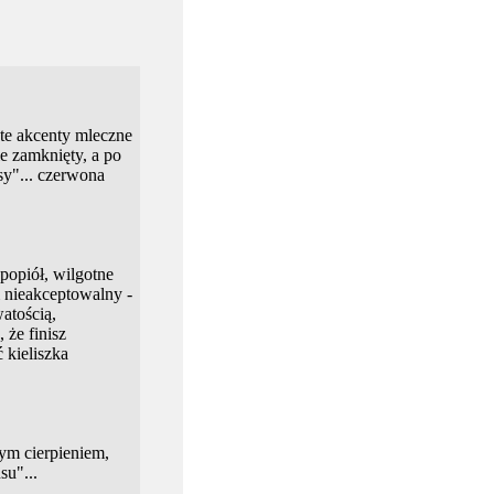
te akcenty mleczne
ie zamknięty, a po
y"... czerwona
popiół, wilgotne
m nieakceptowalny -
atością,
 że finisz
ć kieliszka
łym cierpieniem,
su"...