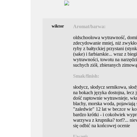
wiktor
Aromat/barwa:
oldschoolowa wytrawność, dominu
zdecydowanie mniej, niż zwykło s
ryby z bałtyckiej przystani (sty
(sake) i farbiarskie... wraz z bi
wytrawności, towotu na narzędzi
suchych ziół, zbieranych zimową 
Smak/finish:
słodycz, słodycz sernikowa, słody
na bokach języka dostojna, lecz 
dość raptownie wytrawnieje, wkr
blachy, morska woda, pojawiają s
"zaledwie" 12 lat w beczce w koń
bardzo krótki - i cokolwiek wyp
warzywa z krupnika? torf?... nie
się odbić na końcowej ocenie
Uwagi: