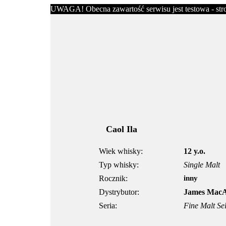
UWAGA! Obecna zawartość serwisu jest testowa - stron
Caol Ila
Wiek whisky:
12 y.o.
Typ whisky:
Single Malt
Rocznik:
inny
Dystrybutor:
James MacA
Seria:
Fine Malt Se