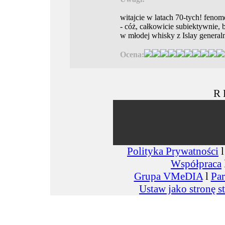
witajcie w latach 70-tych! feno
- cóż, całkowicie subiektywnie,
w młodej whisky z Islay generaln
Ocena:
R 
Polityka Prywatności
Współpraca
Grupa VMeDIA
l
Par
Ustaw jako stronę s