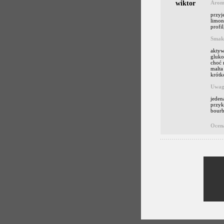
wiktor
Arom
przyj
limon
profi
Smak/
aktyw
gluko
choć 
malta
krótk
Uwag
jeden
przyk
bourb
Ocen