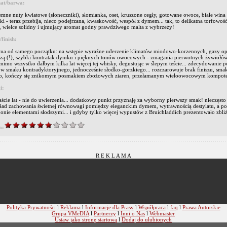
at/barwa:
emne nuty kwiatowe (słoneczniki), słomianka, oset, kruszone cegły, gotowane owoce, białe wina (
ki - teraz przebija, nieco podejrzana, kwaskowość, wespół z dymem... tak, to delikatna torfowość
l, wielce solidny i ujmujący aromat godny prawdziwego malta z wybrzeży!
finish:
na od samego początku: na wstępie wyraźne uderzenie klimatów miodowo-korzennych, gazy op
zą (!), szybki kontratak dymku i pięknych tonów owocowych - zmagania pierwotnych żywiołów
mimo wszystko dałbym kilka lat więcej tej whisky, degustując w ślepym teście... zdecydowanie 
 w smaku kontradyktoryjnego, jednocześnie słodko-gorzkiego... rozczarowuje brak finiszu, sma
o, kończy się znikomym posmakiem zbożowych ziaren, przełamanym wieloowocowym kompot
i:
aście lat - nie do uwierzenia... dodatkowy punkt przyznaję za wyborny pierwszy smak! nieczęsto p
ład zachowania świetnej równowagi pomiędzy eleganckim dymem, wytrawnością destylatu, a p
onie elementami słodszymi... i gdyby tylko więcej wypustów z Bruichladdich prezentowało zbl
a:
R E K L A M A
Polityka Prywatności
l
Reklama
l
Informacje dla Prasy
l
Współpraca
l
faq
l
Prawa Autorskie
Grupa VMeDIA
l
Partnerzy
l
Inni o Nas
l
Webmaster
Ustaw jako stronę startową
l
Dodaj do ulubionych