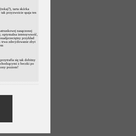
tokaj?), tarta skórka
 tak przyzwoicie spaja ten
atrunkowej nasączonej
, optymalna intensywność,
ponadprzeciętny przykład
k trwa zdecydowanie zbyt
em
rzytrafia się tak dobitny
ochodzącymi z beczki po
iżony poziom!