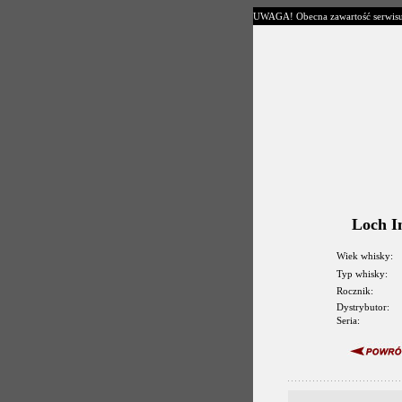
UWAGA! Obecna zawartość serwisu jes
Loch I
Wiek whisky:
Typ whisky:
Rocznik:
Dystrybutor:
Seria: