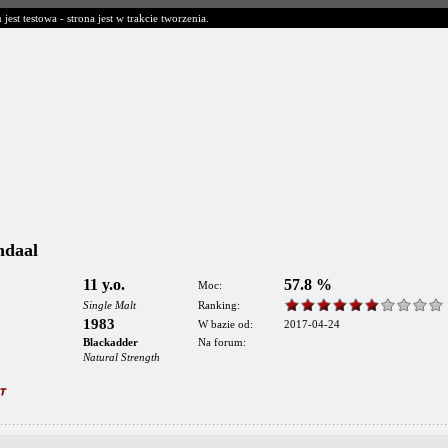
t testowa - strona jest w trakcie tworzenia.
ndaal
11 y.o.
57.8 %
Moc:
Single Malt
Ranking:
1983
W bazie od:
2017-04-24
Blackadder
Na forum:
Natural Strength