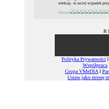
selekcją - to raczej wypadek prz
Ocena:
R 
Polityka Prywatności
Współpraca
Grupa VMeDIA
l
Par
Ustaw jako stronę s