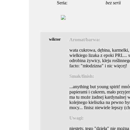
Seria:
bez serii
wiktor
Aromat/barwa:
wata cukrowa, dębina, karmelki, 
wielkiego lizaka z epoki PRL... 
odrobina żywicy, kleju roślinnego,
facto: "młodzizna" i nic więcej!
Smak/finish:
...anything but young spirit! mnó
papierami i cukrem, mało przyjemn
ma tu może żadnej kardynalnej w
kolejnego kieliszka na pewno b
mocy... finisz niewiele lepszy (
Uwagi:
niestety, tego "dzieła" nie możn