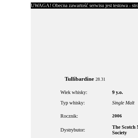
UWAGA! Obecna zawartość serwisu jest testowa - stron
Tullibardine
28.31
Wiek whisky:
9 y.o.
Typ whisky:
Single Malt
Rocznik:
2006
The Scotch 
Dystrybutor:
Society