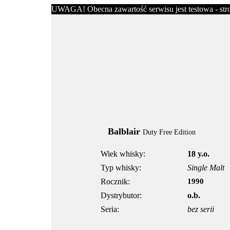
UWAGA! Obecna zawartość serwisu jest testowa - stron
Balblair
Duty Free Edition
Wiek whisky:
18 y.o.
Typ whisky:
Single Malt
Rocznik:
1990
Dystrybutor:
o.b.
Seria:
bez serii