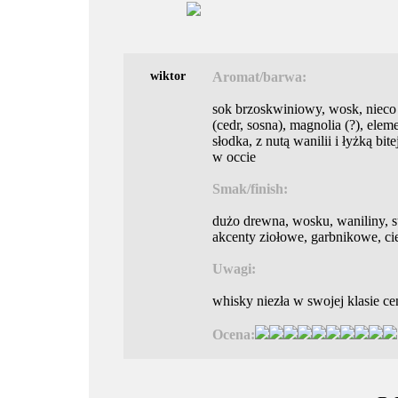
wiktor
Aromat/barwa:
sok brzoskwiniowy, wosk, nieco 
(cedr, sosna), magnolia (?), ele
słodka, z nutą wanilii i łyżką bit
w occie
Smak/finish:
dużo drewna, wosku, waniliny, 
akcenty ziołowe, garbnikowe, ci
Uwagi:
whisky niezła w swojej klasie c
Ocena: